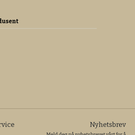
dusent
vice
Nyhetsbrev
Meld deg på nyhetsbrevet vårt for å