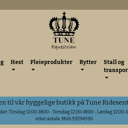
lg
Hest
Pleieprodukter
Rytter
Stall og
transpor
til vår hyggelige butikk på Tune Ridesente
er: Tirsdag 12.00-18.00 - Torsdag 12.00-18.00 - Lørdag 12.00-16
etter avtale. Mob 93294590