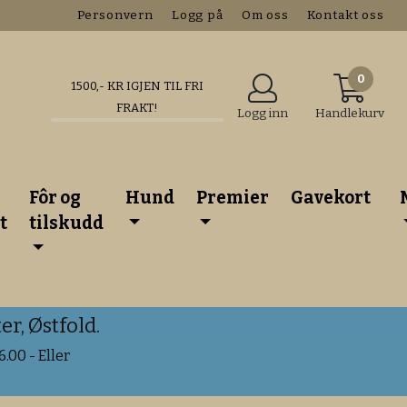
Personvern
Logg på
Om oss
Kontakt oss
0
1500
,- KR IGJEN TIL FRI
FRAKT!
Logg inn
Handlekurv
Fôr og
Hund
Premier
Gavekort
t
tilskudd
r, Østfold.
.00 - Eller