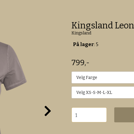
Kingsland Leon
Kingsland
På lager
: 5
799,-
Velg Farge
Velg XS-S-M-L-XL