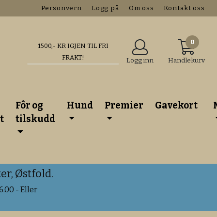
Personvern
Logg på
Om oss
Kontakt oss
0
1500
,- KR IGJEN TIL FRI
FRAKT!
Logg inn
Handlekurv
Fôr og
Hund
Premier
Gavekort
t
tilskudd
r, Østfold.
.00 - Eller