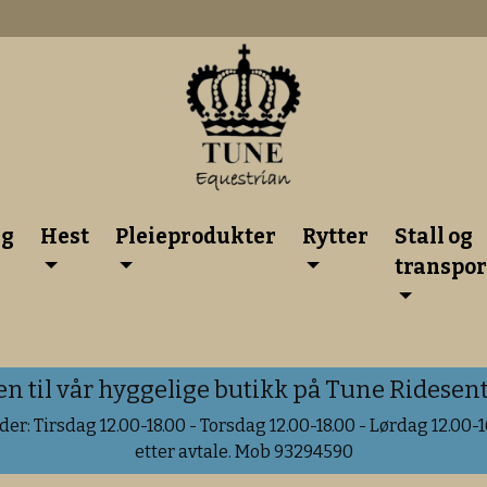
lg
Hest
Pleieprodukter
Rytter
Stall og
transpor
til vår hyggelige butikk på Tune Ridesente
er: Tirsdag 12.00-18.00 - Torsdag 12.00-18.00 - Lørdag 12.00-16
etter avtale. Mob 93294590