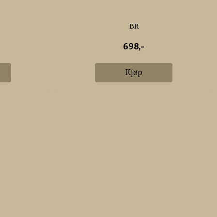
BR
698,-
Kjøp