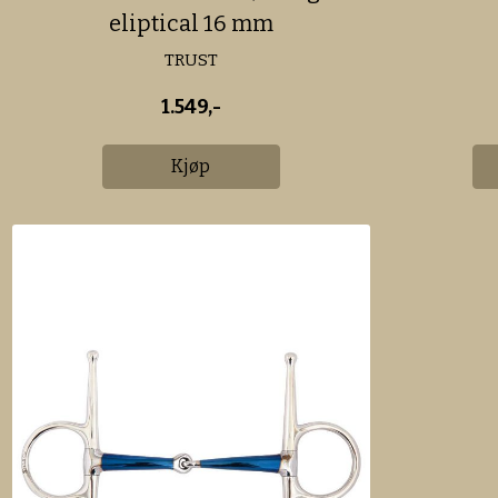
eliptical 16 mm
TRUST
1.549,-
Kjøp