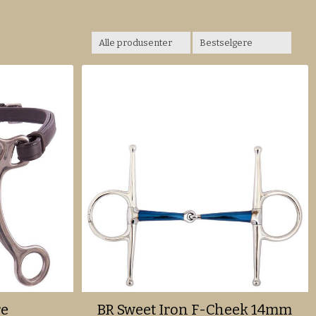
re
BR Sweet Iron F-Cheek 14mm