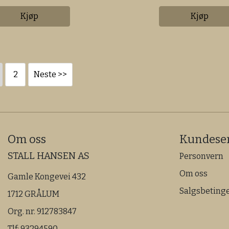
Kjøp
Kjøp
2
Neste >>
Om oss
Kundeser
STALL HANSEN AS
Personvern
Om oss
Gamle Kongevei 432
Salgsbetinge
1712 GRÅLUM
Org. nr. 912783847
Tlf:
93294590