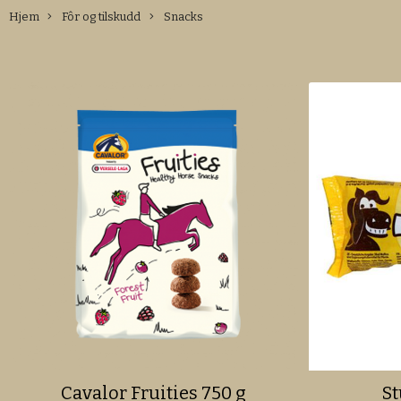
Hjem
Fôr og tilskudd
Snacks
Cavalor Fruities 750 g
St