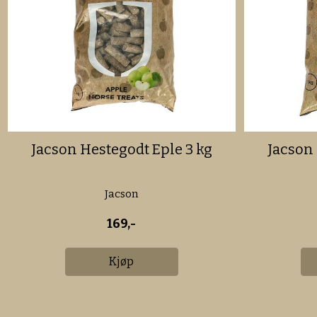
Jacson Hestegodt Eple 3 kg
Jacson 
Jacson
169,-
Kjøp