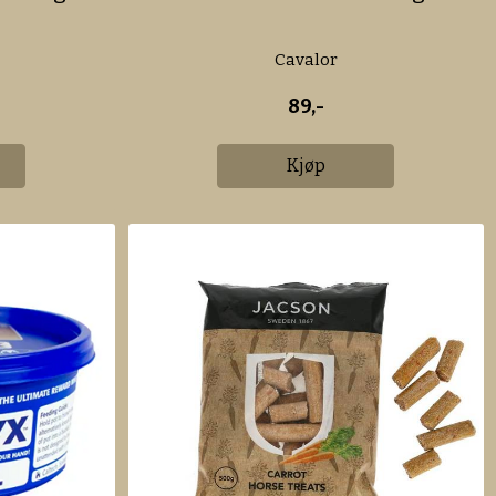
Cavalor
89,-
Kjøp