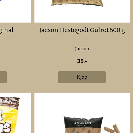
ginal
Jacson Hestegodt Gulrot 500 g
Jacson
39,-
Kjøp