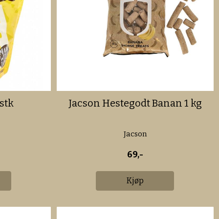
stk
Jacson Hestegodt Banan 1 kg
Jacson
69,-
Kjøp