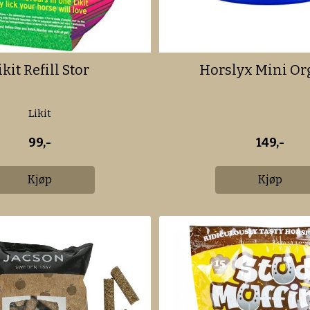
ikit Refill Stor
Horslyx Mini Or
Likit
99,-
149,-
Kjøp
Kjøp