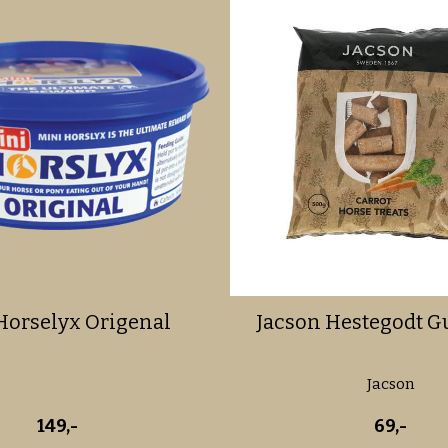
Horselyx Origenal
Jacson Hestegodt Gu
Jacson
149,-
69,-