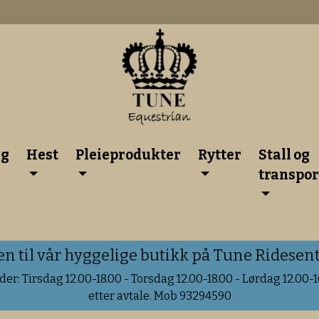
lg
Hest
Pleieprodukter
Rytter
Stall og
transpor
til vår hyggelige butikk på Tune Ridesente
er: Tirsdag 12.00-18.00 - Torsdag 12.00-18.00 - Lørdag 12.00-16
etter avtale. Mob 93294590