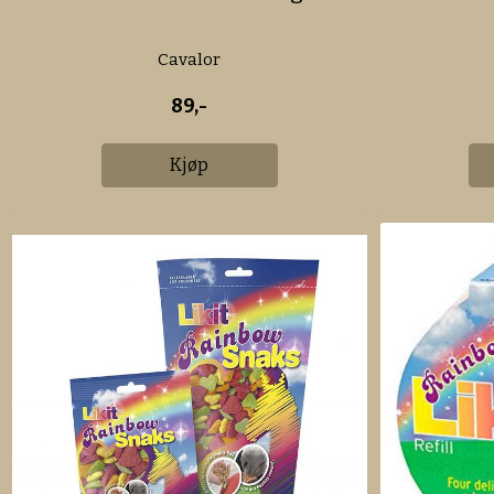
Cavalor
89,-
Kjøp