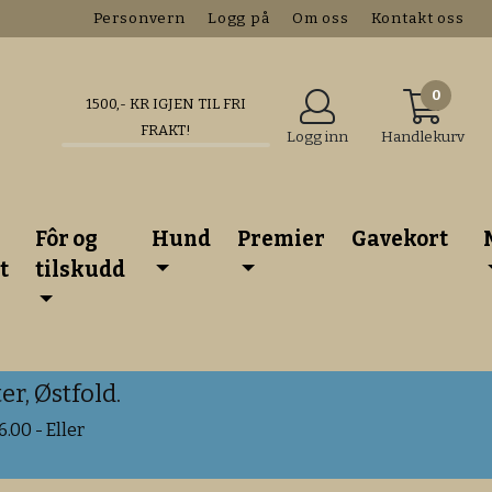
Personvern
Logg på
Om oss
Kontakt oss
0
1500
,- KR IGJEN TIL FRI
FRAKT!
Logg inn
Handlekurv
Fôr og
Hund
Premier
Gavekort
t
tilskudd
r, Østfold.
.00 - Eller