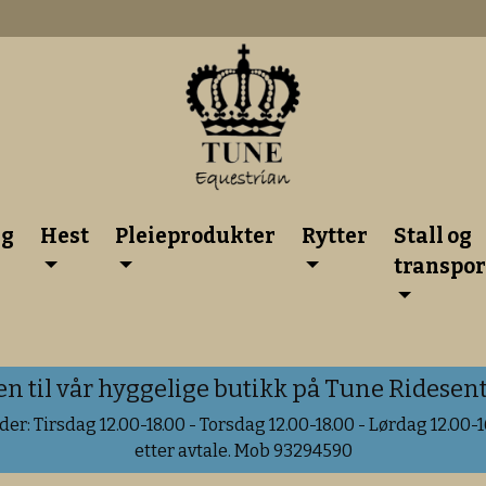
lg
Hest
Pleieprodukter
Rytter
Stall og
transpor
til vår hyggelige butikk på Tune Ridesente
er: Tirsdag 12.00-18.00 - Torsdag 12.00-18.00 - Lørdag 12.00-16
etter avtale. Mob 93294590