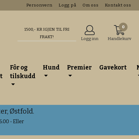
Personvern
Logg på
Om oss
Kontakt oss
0
1500
,- KR IGJEN TIL FRI
FRAKT!
Logg inn
Handlekurv
Fôr og
Hund
Premier
Gavekort
t
tilskudd
r, Østfold.
.00 - Eller