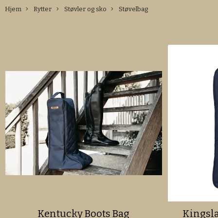
Hjem
Rytter
Støvler og sko
Støvelbag
Kentucky Boots Bag
Kingsla