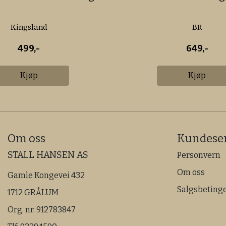
Kingsland
BR
499,-
649,-
Kjøp
Kjøp
Om oss
Kundeser
STALL HANSEN AS
Personvern
Om oss
Gamle Kongevei 432
Salgsbetinge
1712 GRÅLUM
Org. nr. 912783847