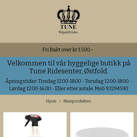
Fri frakt over kr 1.500,-
Velkommen til vår hyggelige butikk på
Tune Ridesenter, Østfold.
Åpningstider: Tirsdag 12.00-18.00 - Torsdag 12.00-18.00 -
Lørdag 12.00-16.00 - Eller etter avtale. Mob 93294590
Hjem
Pleieprodukter