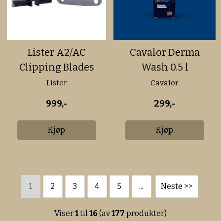
Lister A2/AC
Cavalor Derma
Clipping Blades
Wash 0.5 l
Medium 2,5 mm
Lister
Cavalor
999,-
299,-
Kjøp
Kjøp
1
2
3
4
5
...
Neste >>
Viser
1
til
16
(av
177
produkter)