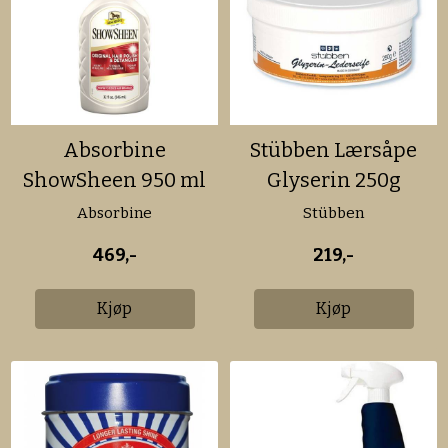
Absorbine
Stübben Lærsåpe
ShowSheen 950 ml
Glyserin 250g
Absorbine
Stübben
469,-
219,-
Kjøp
Kjøp