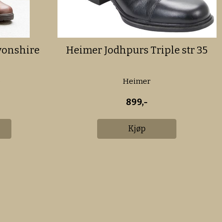
vonshire
Heimer Jodhpurs Triple str 35
e
Heimer
899,-
Kjøp