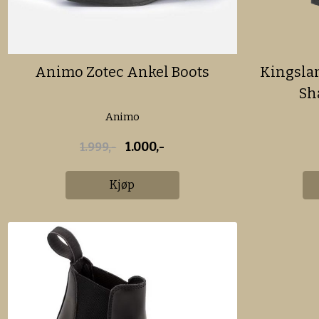
Animo Zotec Ankel Boots
Kingsla
Sh
Animo
1.000,-
1.999,-
Kjøp