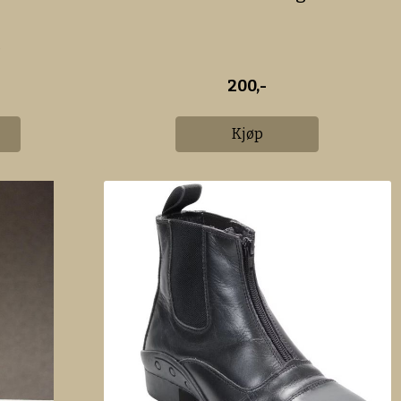
e
200,-
Kjøp