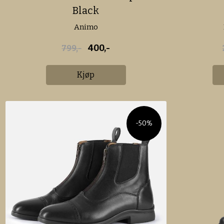
Black
Animo
400,-
799,-
Kjøp
-50%