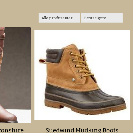
vonshire
Suedwind Mudking Boots