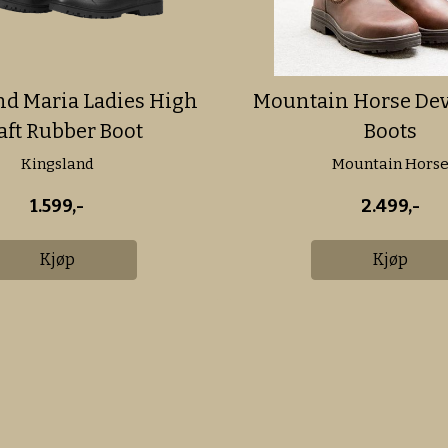
nd Maria Ladies High
Mountain Horse De
aft Rubber Boot
Boots
Kingsland
Mountain Hors
1.599,-
2.499,-
Kjøp
Kjøp