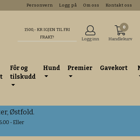
Personvern
Logg på
Om oss
Kontakt oss
0
1500
,- KR IGJEN TIL FRI
FRAKT!
Logg inn
Handlekurv
Fôr og
Hund
Premier
Gavekort
t
tilskudd
r, Østfold.
.00 - Eller