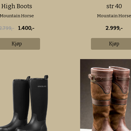
High Boots
str 40
Mountain Horse
Mountain Hors
1.400,-
2.999,-
2.799,-
Kjøp
Kjøp