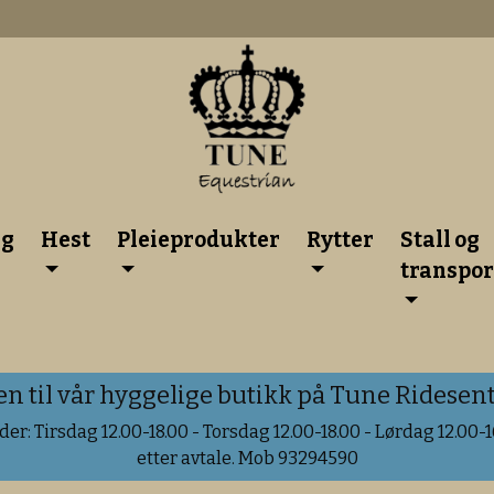
lg
Hest
Pleieprodukter
Rytter
Stall og
transpor
til vår hyggelige butikk på Tune Ridesente
er: Tirsdag 12.00-18.00 - Torsdag 12.00-18.00 - Lørdag 12.00-16
etter avtale. Mob 93294590