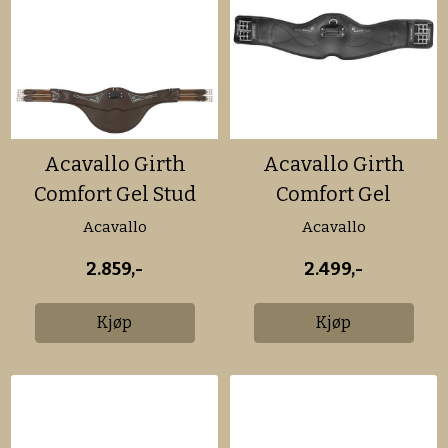
Acavallo Girth
Acavallo Girth
Comfort Gel Stud
Comfort Gel
Guard
Dressage
Acavallo
Acavallo
2.859,-
2.499,-
Kjøp
Kjøp