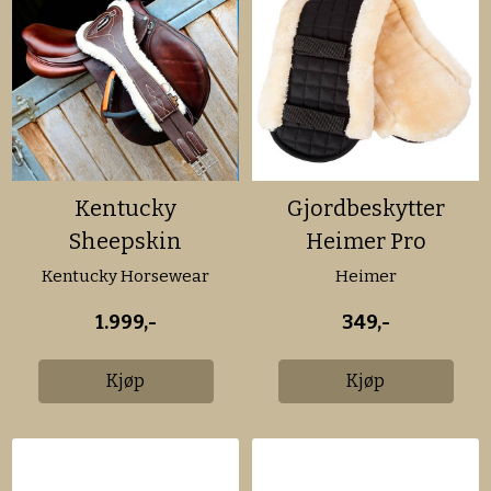
Kentucky
Gjordbeskytter
Sheepskin
Heimer Pro
Anatomic Girth
Dressur
Kentucky Horsewear
Heimer
1.999,-
349,-
Kjøp
Kjøp