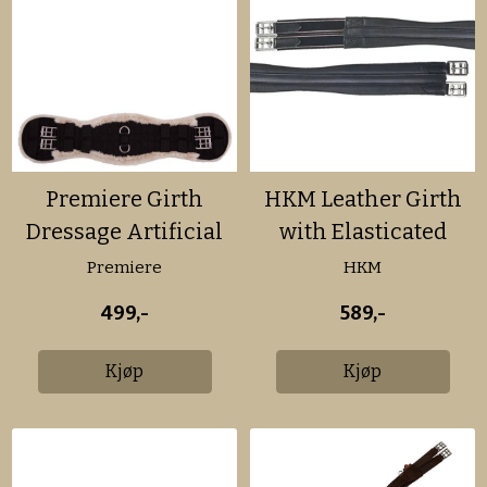
Premiere Girth
HKM Leather Girth
Dressage Artificial
with Elasticated
Fur
Inserts
Premiere
HKM
499,-
589,-
Kjøp
Kjøp