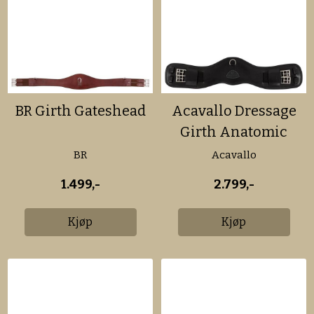
BR Girth Gateshead
Acavallo Dressage
Girth Anatomic
BR
Acavallo
1.499,-
2.799,-
Kjøp
Kjøp