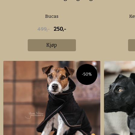
Bucas
Ke
250,-
499,-
Kjøp
-50%