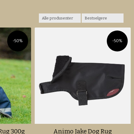
-50%
-50%
Rug 300g
Animo Jake Dog Rug