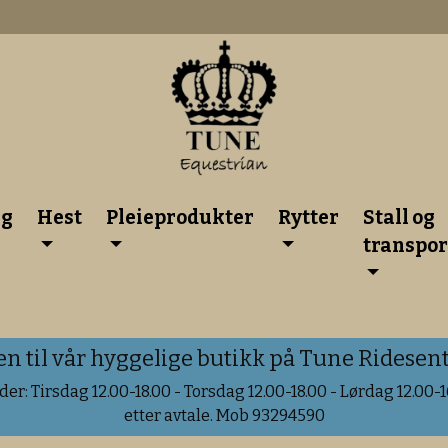
lg
Hest
Pleieprodukter
Rytter
Stall og
transpor
til vår hyggelige butikk på Tune Ridesente
er: Tirsdag 12.00-18.00 - Torsdag 12.00-18.00 - Lørdag 12.00-16
etter avtale. Mob 93294590