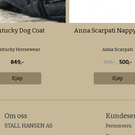
tucky Dog Coat
Anna Scarpati Napp
ntucky Horsewear
Anna Scarpati
849,-
500,-
999,-
Kjøp
Kjøp
Om oss
Kundeser
STALL HANSEN AS
Personvern