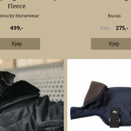
Fleece
ntucky Horsewear
Bucas
499,-
275,-
549,-
Kjøp
Kjøp