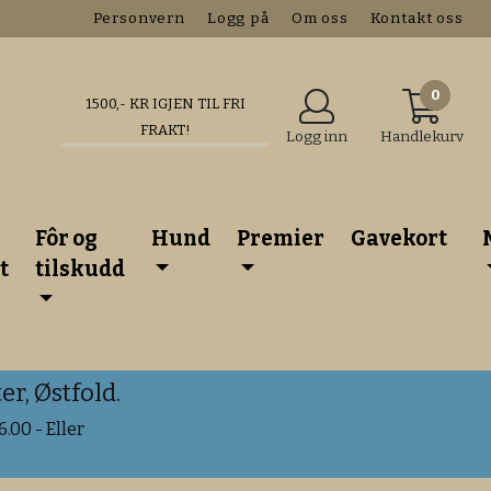
Personvern
Logg på
Om oss
Kontakt oss
0
1500
,- KR IGJEN TIL FRI
FRAKT!
Logg inn
Handlekurv
Fôr og
Hund
Premier
Gavekort
t
tilskudd
r, Østfold.
.00 - Eller