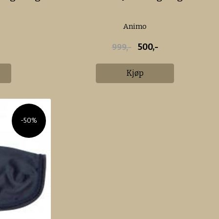
Animo
500,-
999,-
Kjøp
-50%