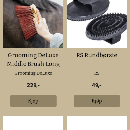
Grooming DeLuxe
RS Rundbørste
Middle Brush Long
Grooming DeLuxe
RS
229,-
49,-
Kjøp
Kjøp