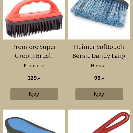
Premiere Super
Heimer Softtouch
Groom Brush
Børste Dandy Lang
Bust
Premiere
Heimer
129,-
99,-
Kjøp
Kjøp