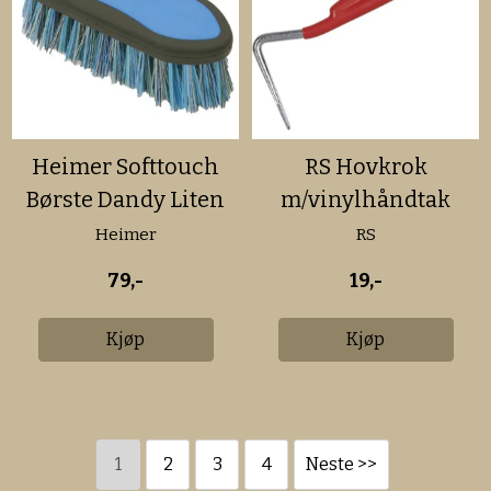
Heimer Softtouch
RS Hovkrok
Børste Dandy Liten
m/vinylhåndtak
Heimer
RS
79,-
19,-
Kjøp
Kjøp
1
2
3
4
Neste >>