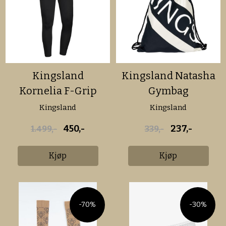
Kingsland
Kingsland Natasha
Kornelia F-Grip
Gymbag
Winter Breeches
Kingsland
Kingsland
W ...
450,-
237,-
1.499,-
339,-
Kjøp
Kjøp
-70%
-30%