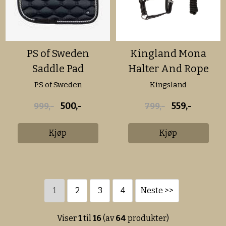
PS of Sweden
Kingland Mona
Saddle Pad
Halter And Rope
Signature Jumping
PS of Sweden
Kingsland
Black
500,-
559,-
999,-
799,-
Kjøp
Kjøp
1
2
3
4
Neste >>
Viser
1
til
16
(av
64
produkter)