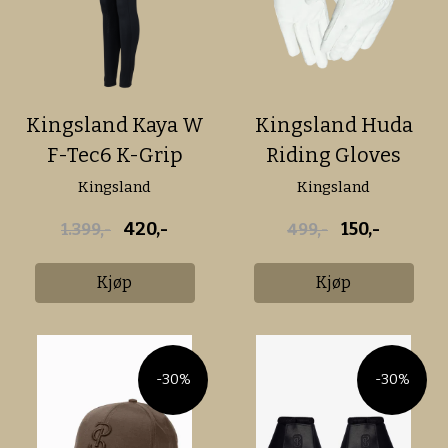
Kingsland Kaya W
Kingsland Huda
F-Tec6 K-Grip
Riding Gloves
Breeches (890)
Kingsland
Kingsland
420,-
150,-
1.399,-
499,-
Kjøp
Kjøp
-30%
-30%