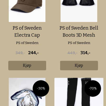
PS of Sweden
PS of Sweden Bell
Electra Cap
Boots 3D Mesh
Premium
PS of Sweden
PS of Sweden
244,-
314,-
349,-
449,-
Kjøp
Kjøp
-30%
-70%