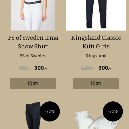
PS of Sweden Irma
Kingsland Classic
Show Shirt
Kitti Girls
Breeches K-Grip
PS of Sweden
Kingsland
300,-
300,-
999,-
1.199,-
Kjøp
Kjøp
-70%
-70%