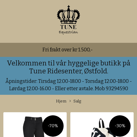
Fri frakt over kr 1.500,-
Velkommen til vår hyggelige butikk på
Tune Ridesenter, Østfold.
Åpningstider: Tirsdag 12.00-18.00 - Torsdag 12.00-18.00 -
Lørdag 12.00-16.00 - Eller etter avtale. Mob 93294590
Hjem
Salg
-70%
-30%