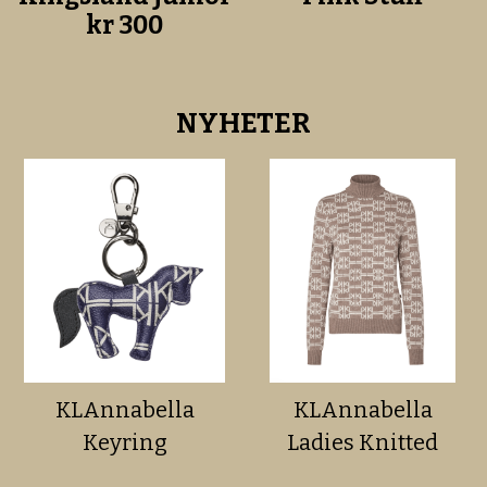
kr 300
NYHETER
KLAnnabella
KLAnnabella
Keyring
Ladies Knitted
Rollneck